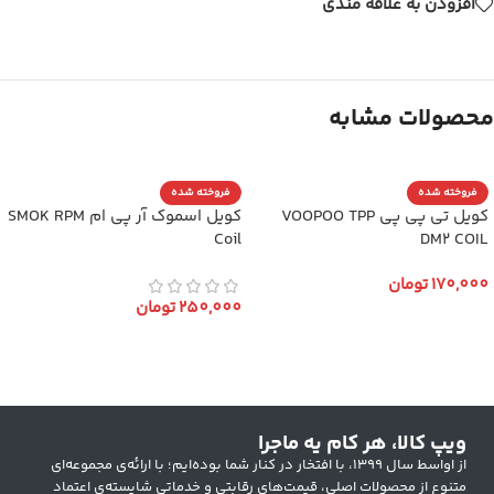
افزودن به علاقه مندی
محصولات مشابه
فروخته شده
فروخته شده
کویل تی پی پی VOOPOO TPP
کویل اسموک آر پی ام SMOK RPM
Coil
DM2 COIL
170,000
تومان
250,000
تومان
انتخاب گزینه ها
انتخاب گزینه ها
ویپ کالا، هر کام یه ماجرا
از اواسط سال ۱۳۹۹، با افتخار در کنار شما بوده‌ایم؛ با ارائه‌ی مجموعه‌ای
متنوع از محصولات اصلی، قیمت‌های رقابتی و خدماتی شایسته‌ی اعتماد