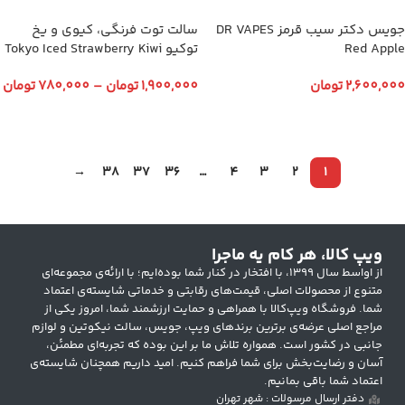
جویس دکتر سیب قرمز DR VAPES
سالت توت فرنگی، کیوی و یخ
Red Apple
توکیو Tokyo Iced Strawberry Kiwi
2,600,000
تومان
1,900,000
تومان
–
780,000
تومان
انتخاب گزینه ها
انتخاب گزینه ها
→
38
37
36
…
4
3
2
1
ویپ کالا، هر کام یه ماجرا
از اواسط سال ۱۳۹۹، با افتخار در کنار شما بوده‌ایم؛ با ارائه‌ی مجموعه‌ای
متنوع از محصولات اصلی، قیمت‌های رقابتی و خدماتی شایسته‌ی اعتماد
شما. فروشگاه ویپ‌کالا با همراهی و حمایت ارزشمند شما، امروز یکی از
مراجع اصلی عرضه‌ی برترین برندهای ویپ، جویس، سالت نیکوتین و لوازم
جانبی در کشور است. همواره تلاش ما بر این بوده که تجربه‌ای مطمئن،
آسان و رضایت‌بخش برای شما فراهم کنیم. امید داریم همچنان شایسته‌ی
اعتماد شما باقی بمانیم.
دفتر ارسال مرسولات : شهر تهران