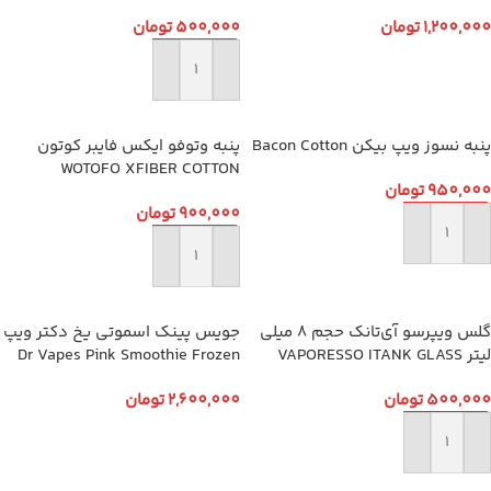
1,200,000
تومان
500,000
تومان
انتخاب گزینه ها
افزودن به سبد خرید
پنبه نسوز ویپ بیکن Bacon Cotton
پنبه وتوفو ایکس فایبر کوتون
WOTOFO XFIBER COTTON
950,000
تومان
900,000
تومان
افزودن به سبد خرید
افزودن به سبد خرید
گلس ویپرسو آی‌تانک حجم 8 میلی
جویس پینک اسموتی یخ دکتر ویپ
لیتر VAPORESSO ITANK GLASS
Dr Vapes Pink Smoothie Frozen
8ml
500,000
تومان
2,600,000
تومان
انتخاب گزینه ها
افزودن به سبد خرید