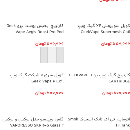
افزودن به سبد خرید
کویل سوپرمش X2 گیک ویپ
کارتریج ایجیس بوست پرو Geek
Vape Aegis Boost Pro Pod
GeekVape Supermesh Coil
550,000
تومان
500,000
تومان
انتخاب گزینه ها
افزودن به سبد خرید
کارتریج گیک ویپ یو GEEKVAPE U
کویل سری P شرکت گیک ویپ
Geek Vape P Coil
CARTRIDGE
800,000
تومان
500,000
تومان
انتخاب گزینه ها
انتخاب گزینه ها
اتومایزر تی اف تانک اسموک Smok
گلس ویپرسو مدل لوکس و لوکس
2 VAPORESSO SKRR-S Glass
TF Tank