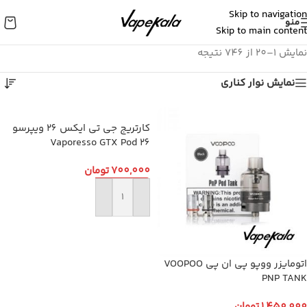
Skip to navigation
منو
Skip to main content
نمایش 1–20 از 746 نتیجه
نمایش نوار کناری
کارتریج جی تی ایکس 26 ویپرسو
Vaporesso GTX Pod 26
700,000
تومان
افزودن به سبد خرید
اتومایزر ووپو پی ان پی VOOPOO
PNP TANK
1,450,000
تومان