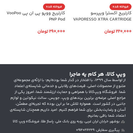
فروخته شده
فروخته شده
کارتریج اکسترا ویپرسو
کارتریج ووپو پی ان پی VooPoo
PNP Pod
VAPORESSO XTRA CARTRIDGE
220,000
تومان
290,000
تومان
انتخاب گزینه ها
انتخاب گزینه ها
ویپ کالا، هر کام یه ماجرا
از اواسط سال ۱۳۹۹، با افتخار در کنار شما بوده‌ایم؛ با ارائه‌ی مجموعه‌ای
متنوع از محصولات اصلی، قیمت‌های رقابتی و خدماتی شایسته‌ی اعتماد
شما. فروشگاه ویپ‌کالا با همراهی و حمایت ارزشمند شما، امروز یکی از
مراجع اصلی عرضه‌ی برترین برندهای ویپ، جویس، سالت نیکوتین و لوازم
جانبی در کشور است. همواره تلاش ما بر این بوده که تجربه‌ای مطمئن،
آسان و رضایت‌بخش برای شما فراهم کنیم. امید داریم همچنان شایسته‌ی
اعتماد شما باقی بمانیم.
بوشهر، خیابان لیان غربی، روبه روی بانک ملی، پاساژ طلا، فروشگاه ویپ کالا
پیگیری سفارش: 09120216229