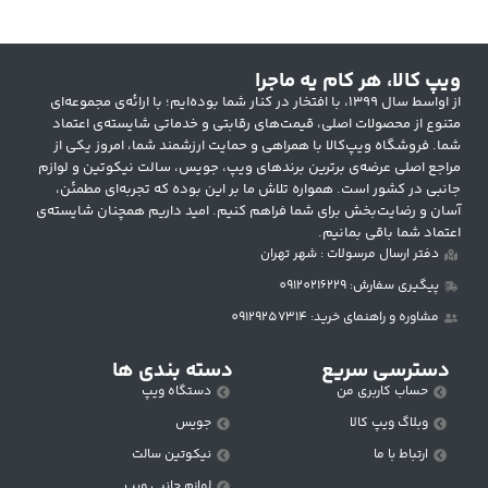
ویپ کالا، هر کام یه ماجرا
از اواسط سال ۱۳۹۹، با افتخار در کنار شما بوده‌ایم؛ با ارائه‌ی مجموعه‌ای
متنوع از محصولات اصلی، قیمت‌های رقابتی و خدماتی شایسته‌ی اعتماد
شما. فروشگاه ویپ‌کالا با همراهی و حمایت ارزشمند شما، امروز یکی از
مراجع اصلی عرضه‌ی برترین برندهای ویپ، جویس، سالت نیکوتین و لوازم
جانبی در کشور است. همواره تلاش ما بر این بوده که تجربه‌ای مطمئن،
آسان و رضایت‌بخش برای شما فراهم کنیم. امید داریم همچنان شایسته‌ی
اعتماد شما باقی بمانیم.
دفتر ارسال مرسولات : شهر تهران
پیگیری سفارش: 09120216229
مشاوره و راهنمای خرید: 09129257314
دسترسی سریع
دسته بندی ها
حساب کاربری من
دستگاه ویپ
وبلاگ ویپ کالا
جویس
ارتباط با ما
نیکوتین سالت
لوازم جانبی ویپ