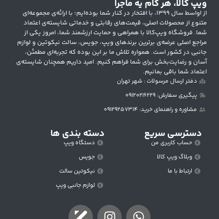
ویپ کالا، هر کام یه ماجرا
از اواسط سال ۱۳۹۹، با افتخار در کنار شما بوده‌ایم؛ با ارائه‌ی مجموعه‌ای
متنوع از محصولات اصلی، قیمت‌های رقابتی و خدماتی شایسته‌ی اعتماد
شما. فروشگاه ویپ‌کالا با همراهی و حمایت ارزشمند شما، امروز یکی از
مراجع اصلی عرضه‌ی برترین برندهای ویپ، جویس، سالت نیکوتین و لوازم
جانبی در کشور است. همواره تلاش ما بر این بوده که تجربه‌ای مطمئن،
آسان و رضایت‌بخش برای شما فراهم کنیم. امید داریم همچنان شایسته‌ی
اعتماد شما باقی بمانیم.
دفتر ارسال مرسولات : شهر تهران
پیگیری سفارش: 09120216229
مشاوره و راهنمای خرید: 09129257314
دسترسی سریع
دسته بندی ها
حساب کاربری من
دستگاه ویپ
وبلاگ ویپ کالا
جویس
ارتباط با ما
نیکوتین سالت
لوازم جانبی ویپ