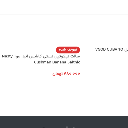
سالت ویگاد تنباکو عسل VGOD CUBANO
فروخته شده
سالت نیکوتین نستی کاشمن انبه موز Nasty
Cushman Banana Saltnic
480,000
تومان
انتخاب گزینه ها