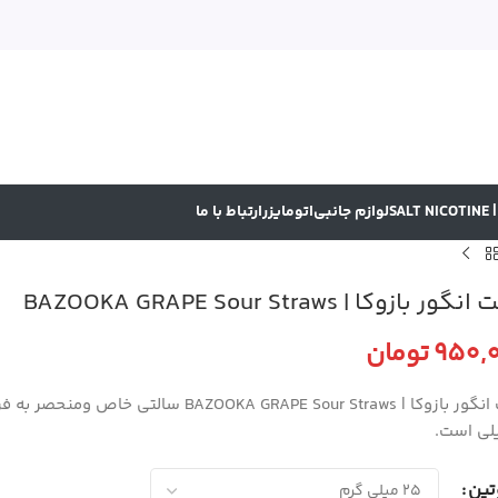
SA
لوازم جانبی
اتومایزر
ارتباط با ما
ور بازوکا | BAZOOKA GRAPE Sour Straws
950,
تومان
سالت انگور بازوکا | KA GRAPE Sour Straws
لی است.
تین