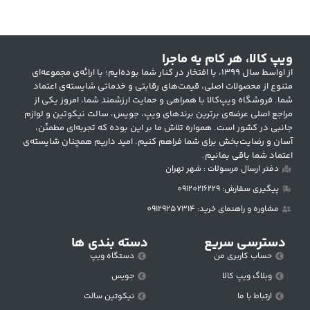
ویپ کالا، هر کام یه ماجرا
از اواسط سال ۱۳۹۹، با افتخار در کنار شما بوده‌ایم؛ با ارائه‌ی مجموعه‌ای
متنوع از محصولات اصلی، قیمت‌های رقابتی و خدماتی شایسته‌ی اعتماد
شما. فروشگاه ویپ‌کالا با همراهی و حمایت ارزشمند شما، امروز یکی از
مراجع اصلی عرضه‌ی برترین برندهای ویپ، جویس، سالت نیکوتین و لوازم
جانبی در کشور است. همواره تلاش ما بر این بوده که تجربه‌ای مطمئن،
آسان و رضایت‌بخش برای شما فراهم کنیم. امید داریم همچنان شایسته‌ی
اعتماد شما باقی بمانیم.
دفتر ارسال مرسولات : شهر تهران
پیگیری سفارش: 09120216229
مشاوره و راهنمای خرید: 09129257314
دسترسی سریع
دسته بندی ها
حساب کاربری من
دستگاه ویپ
وبلاگ ویپ کالا
جویس
ارتباط با ما
نیکوتین سالت