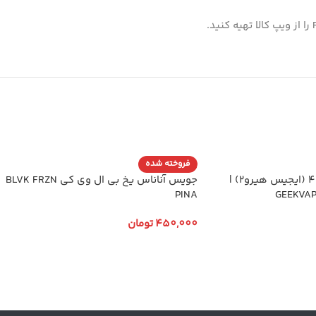
فروخته شده
ویپ پاد گیک ویپ اچ۴۵ (ایجیس هیرو۲) |
جویس آناناس یخ بی ال وی کی BLVK FRZN
PINA
GEEKVAP
450,000
تومان
انتخاب گزینه ها