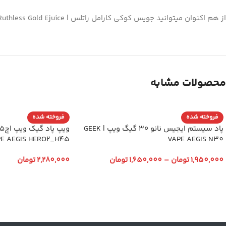
از هم اکنوان میتوانید جویس کوکی کارامل راتلس | Ruthless Gold Ejuice را از ویپ کالا تهیه کنید.
محصولات مشابه
فروخته شده
فروخته شده
پاد سیستم ایجیس نانو ۳۰ گیگ ویپ | GEEK
E AEGIS HERO2_H45
VAPE AEGIS N30
1,950,000
تومان
–
1,650,000
تومان
2,280,000
تومان
انتخاب گزینه ها
انتخاب گزینه ها