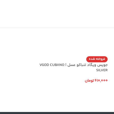
فروخته شده
فروخته شده
جویس ویگاد تنباکو عسل | VGOD CUBANO
جویس ویگاد بمب سیب ple Bomb
SILVER
610,000
تومان
610,000
تومان
انتخاب گزینه ها
انتخاب گزینه ها