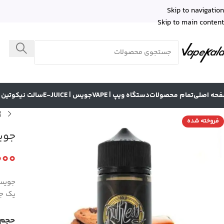
Skip to navigation
Skip to main content
حه اصلی
تمام محصولات
دستگاه ویپ | VAPE
جویس | E-JUICE
سالت نیکوتین | LT NICOTINE
فروخته شده
جویس ک
000
یک ج
حجم