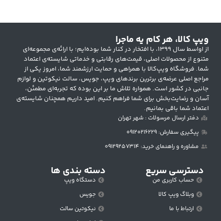
ویپ کالا، هر کام یه ماجرا
از اواسط سال ۱۳۹۹، با افتخار در کنار شما بوده‌ایم؛ با ارائه‌ی مجموعه‌ای
متنوع از محصولات اصلی، قیمت‌های رقابتی و خدماتی شایسته‌ی اعتماد
شما. فروشگاه ویپ‌کالا با همراهی و حمایت ارزشمند شما، امروز یکی از
مراجع اصلی عرضه‌ی برترین برندهای ویپ، جویس، سالت نیکوتین و لوازم
جانبی در کشور است. همواره تلاش ما بر این بوده که تجربه‌ای مطمئن،
آسان و رضایت‌بخش برای شما فراهم کنیم. امید داریم همچنان شایسته‌ی
اعتماد شما باقی بمانیم.
دفتر ارسال مرسولات : شهر تهران
پیگیری سفارش: 09120216229
مشاوره و راهنمای خرید: 09129257314
دسترسی سریع
دسته بندی ها
حساب کاربری من
دستگاه ویپ
وبلاگ ویپ کالا
جویس
ارتباط با ما
نیکوتین سالت