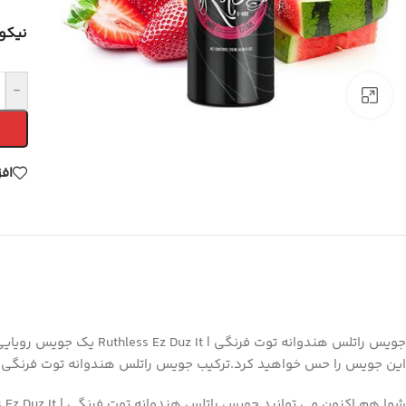
نیکو
-
برای بزرگنمایی کلیک کنید
اف
جویس راتلس هندوانه توت
این جویس را حس خواهید کرد.ترکیب جویس راتلس هندوانه توت فرنگی | Ruthless Ez Duz It به همراه تکه های یخ ویپینگی خنک و شاداب را برای شما به همراه دا
شما هم اکنون می توانید جویس راتلس هندوانه توت فرنگی | Ruthless Ez Duz It را از فروشگاه ویپ کالا تهیه کنید.