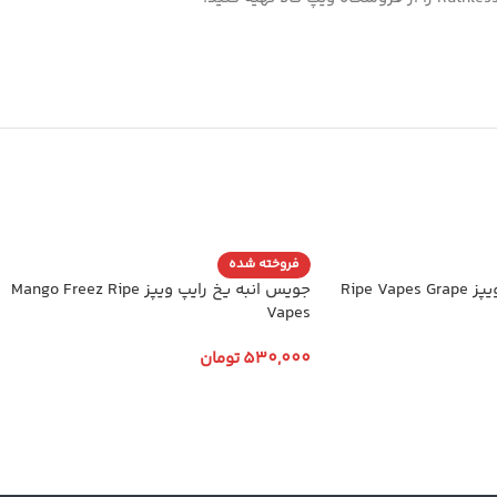
فروخته شده
جویس انگور یخ رایپ ویپز Ripe Vapes Grape
جویس انبه یخ رایپ ویپز Mango Freez Ripe
Vapes
530,000
تومان
انتخاب گزینه ها