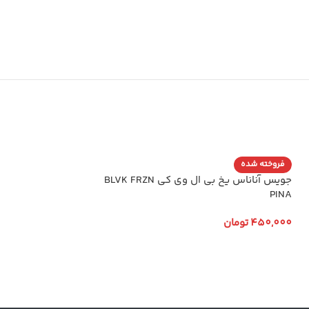
فروخته شده
فروخته شده
جویس آناناس یخ بی ال وی کی BLVK FRZN
UNI CHEW Ejuice
PINA
450,000
تومان
450,000
تومان
انتخاب گزینه ها
انتخاب گزینه ها