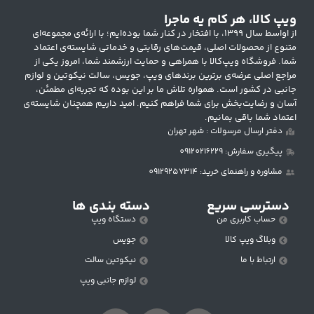
ویپ کالا، هر کام یه ماجرا
از اواسط سال ۱۳۹۹، با افتخار در کنار شما بوده‌ایم؛ با ارائه‌ی مجموعه‌ای
متنوع از محصولات اصلی، قیمت‌های رقابتی و خدماتی شایسته‌ی اعتماد
شما. فروشگاه ویپ‌کالا با همراهی و حمایت ارزشمند شما، امروز یکی از
مراجع اصلی عرضه‌ی برترین برندهای ویپ، جویس، سالت نیکوتین و لوازم
جانبی در کشور است. همواره تلاش ما بر این بوده که تجربه‌ای مطمئن،
آسان و رضایت‌بخش برای شما فراهم کنیم. امید داریم همچنان شایسته‌ی
اعتماد شما باقی بمانیم.
دفتر ارسال مرسولات : شهر تهران
پیگیری سفارش: 09120216229
مشاوره و راهنمای خرید: 09129257314
دسترسی سریع
دسته بندی ها
حساب کاربری من
دستگاه ویپ
وبلاگ ویپ کالا
جویس
ارتباط با ما
نیکوتین سالت
لوازم جانبی ویپ