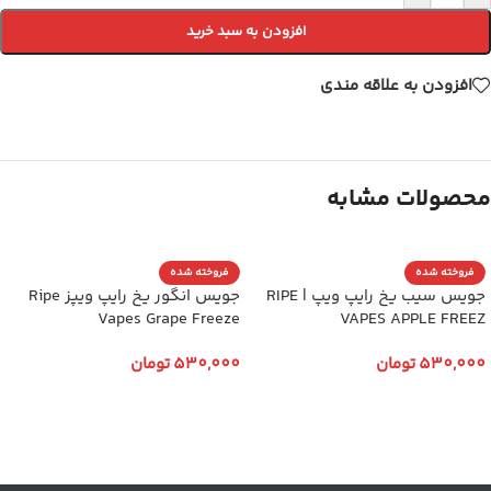
افزودن به سبد خرید
افزودن به علاقه مندی
محصولات مشابه
فروخته شده
فروخته شده
جویس سیب یخ رایپ ویپ | RIPE
جویس انگور یخ رایپ ویپز Ripe
Vapes Grape Freeze
VAPES APPLE FREEZ
530,000
تومان
530,000
تومان
انتخاب گزینه ها
انتخاب گزینه ها