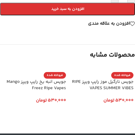
افزودن به سبد خرید
افزودن به علاقه مندی
محصولات مشابه
فروخته شده
فروخته شده
جویس نارگیل موز رایپ ویپز RIPE
جویس انبه یخ رایپ ویپز Mango
Freez Ripe Vapes
VAPES SUMMER VIBES
530,000
تومان
530,000
تومان
انتخاب گزینه ها
انتخاب گزینه ها