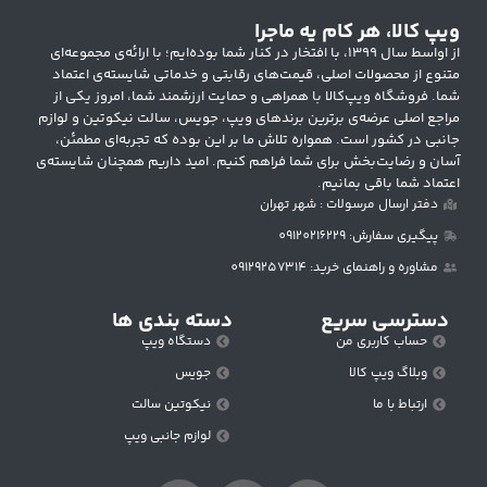
ویپ کالا، هر کام یه ماجرا
از اواسط سال ۱۳۹۹، با افتخار در کنار شما بوده‌ایم؛ با ارائه‌ی مجموعه‌ای
متنوع از محصولات اصلی، قیمت‌های رقابتی و خدماتی شایسته‌ی اعتماد
شما. فروشگاه ویپ‌کالا با همراهی و حمایت ارزشمند شما، امروز یکی از
مراجع اصلی عرضه‌ی برترین برندهای ویپ، جویس، سالت نیکوتین و لوازم
جانبی در کشور است. همواره تلاش ما بر این بوده که تجربه‌ای مطمئن،
آسان و رضایت‌بخش برای شما فراهم کنیم. امید داریم همچنان شایسته‌ی
اعتماد شما باقی بمانیم.
دفتر ارسال مرسولات : شهر تهران
پیگیری سفارش: 09120216229
مشاوره و راهنمای خرید: 09129257314
دسترسی سریع
دسته بندی ها
حساب کاربری من
دستگاه ویپ
وبلاگ ویپ کالا
جویس
ارتباط با ما
نیکوتین سالت
لوازم جانبی ویپ