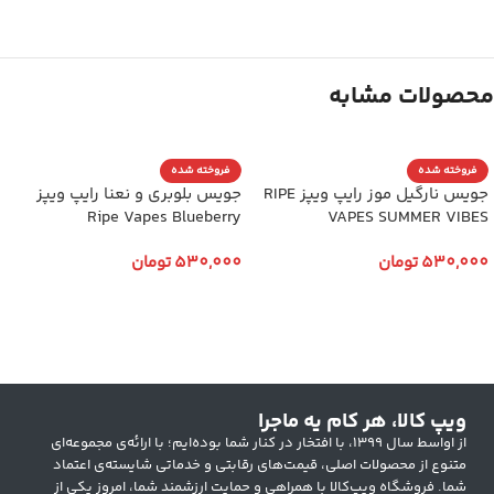
محصولات مشابه
فروخته شده
فروخته شده
جویس نارگیل موز رایپ ویپز RIPE
جویس بلوبری و نعنا رایپ ویپز
Ripe Vapes Blueberry
VAPES SUMMER VIBES
530,000
تومان
530,000
تومان
انتخاب گزینه ها
انتخاب گزینه ها
ویپ کالا، هر کام یه ماجرا
از اواسط سال ۱۳۹۹، با افتخار در کنار شما بوده‌ایم؛ با ارائه‌ی مجموعه‌ای
متنوع از محصولات اصلی، قیمت‌های رقابتی و خدماتی شایسته‌ی اعتماد
شما. فروشگاه ویپ‌کالا با همراهی و حمایت ارزشمند شما، امروز یکی از