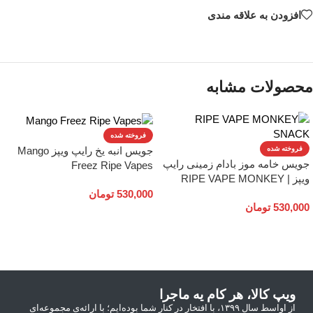
افزودن به علاقه مندی
محصولات مشابه
فروخته شده
جویس انبه یخ رایپ ویپز Mango
فروخته شده
جویس خامه موز بادام زمینی رایپ
Freez Ripe Vapes
ویپز | RIPE VAPE MONKEY
SNACK
530,000
تومان
530,000
تومان
انتخاب گزینه ها
انتخاب گزینه ها
ویپ کالا، هر کام یه ماجرا
از اواسط سال ۱۳۹۹، با افتخار در کنار شما بوده‌ایم؛ با ارائه‌ی مجموعه‌ای