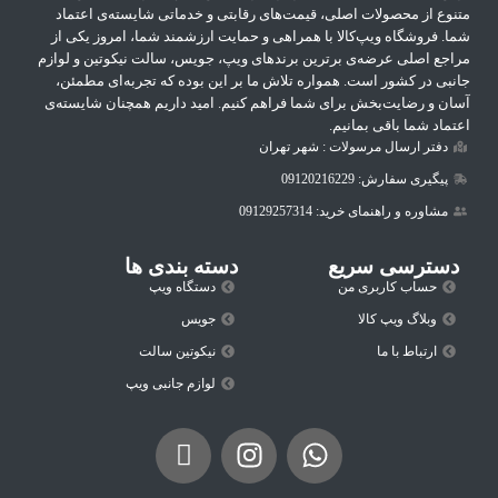
متنوع از محصولات اصلی، قیمت‌های رقابتی و خدماتی شایسته‌ی اعتماد
شما. فروشگاه ویپ‌کالا با همراهی و حمایت ارزشمند شما، امروز یکی از
مراجع اصلی عرضه‌ی برترین برندهای ویپ، جویس، سالت نیکوتین و لوازم
جانبی در کشور است. همواره تلاش ما بر این بوده که تجربه‌ای مطمئن،
آسان و رضایت‌بخش برای شما فراهم کنیم. امید داریم همچنان شایسته‌ی
اعتماد شما باقی بمانیم.
دفتر ارسال مرسولات : شهر تهران
پیگیری سفارش: 09120216229
مشاوره و راهنمای خرید: 09129257314
دسترسی سریع
دسته بندی ها
حساب کاربری من
دستگاه ویپ
وبلاگ ویپ کالا
جویس
ارتباط با ما
نیکوتین سالت
لوازم جانبی ویپ