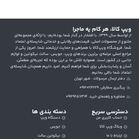
ویپ کالا، هر کام یه ماجرا
از اواسط سال ۱۳۹۹، با افتخار در کنار شما بوده‌ایم؛ با ارائه‌ی مجموعه‌ای
متنوع از محصولات اصلی، قیمت‌های رقابتی و خدماتی شایسته‌ی اعتماد
شما. فروشگاه ویپ‌کالا با همراهی و حمایت ارزشمند شما، امروز یکی از
مراجع اصلی عرضه‌ی برترین برندهای ویپ، جویس، سالت نیکوتین و لوازم
جانبی در کشور است. همواره تلاش ما بر این بوده که تجربه‌ای مطمئن،
آسان و رضایت‌بخش برای شما فراهم کنیم. امید داریم همچنان شایسته‌ی
اعتماد شما باقی بمانیم.
دفتر ارسال مرسولات : شهر تهران
پیگیری سفارش: 09120216229
مشاوره و راهنمای خرید: 09129257314
دسترسی سریع
دسته بندی ها
حساب کاربری من
دستگاه ویپ
وبلاگ ویپ کالا
جویس
ارتباط با ما
نیکوتین سالت