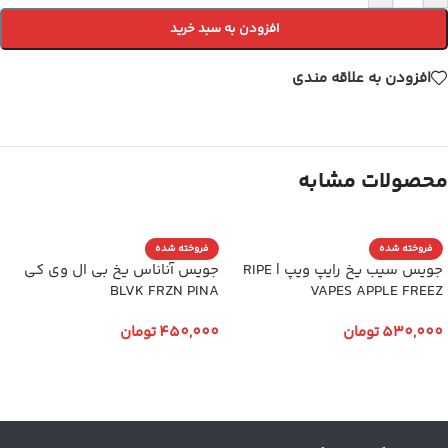
افزودن به سبد خرید
افزودن به علاقه مندی
محصولات مشابه
فروخته شده
فروخته شده
جویس سیب یخ رایپ ویپ | RIPE
جویس آناناس یخ بی ال وی کی
BLVK FRZN PINA
VAPES APPLE FREEZ
530,000
تومان
450,000
تومان
انتخاب گزینه ها
انتخاب گزینه ها