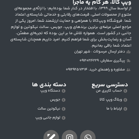
ویپ کالا، هر کام یه ماجرا
از اواسط سال ۱۳۹۹، با افتخار در کنار شما بوده‌ایم؛ با ارائه‌ی مجموعه‌ای
متنوع از محصولات اصلی، قیمت‌های رقابتی و خدماتی شایسته‌ی اعتماد
شما. فروشگاه ویپ‌کالا با همراهی و حمایت ارزشمند شما، امروز یکی از
مراجع اصلی عرضه‌ی برترین برندهای ویپ، جویس، سالت نیکوتین و لوازم
جانبی در کشور است. همواره تلاش ما بر این بوده که تجربه‌ای مطمئن،
آسان و رضایت‌بخش برای شما فراهم کنیم. امید داریم همچنان شایسته‌ی
اعتماد شما باقی بمانیم.
دفتر ارسال مرسولات : شهر تهران
پیگیری سفارش: 09120216229
مشاوره و راهنمای خرید: 09129257314
دسترسی سریع
دسته بندی ها
حساب کاربری من
دستگاه ویپ
وبلاگ ویپ کالا
جویس
ارتباط با ما
نیکوتین سالت
لوازم جانبی ویپ