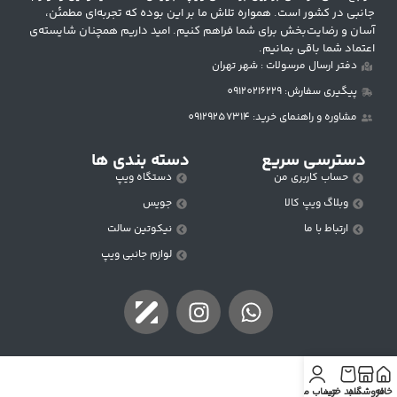
جانبی در کشور است. همواره تلاش ما بر این بوده که تجربه‌ای مطمئن،
آسان و رضایت‌بخش برای شما فراهم کنیم. امید داریم همچنان شایسته‌ی
اعتماد شما باقی بمانیم.
دفتر ارسال مرسولات : شهر تهران
پیگیری سفارش: 09120216229
مشاوره و راهنمای خرید: 09129257314
دسترسی سریع
دسته بندی ها
حساب کاربری من
دستگاه ویپ
وبلاگ ویپ کالا
جویس
ارتباط با ما
نیکوتین سالت
لوازم جانبی ویپ
خانه
فروشگاه
سبد خرید
حساب من