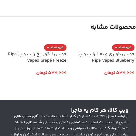
محصولات مشابه
فروخته شده
فروخته شده
جویس بلوبری و نعنا رایپ ویپز
جویس انگور یخ رایپ ویپز Ripe
Vapes Grape Freeze
Ripe Vapes Blueberry
530,000
تومان
530,000
تومان
انتخاب گزینه ها
انتخاب گزینه ها
ویپ کالا، هر کام یه ماجرا
از اواسط سال ۱۳۹۹، با افتخار در کنار شما بوده‌ایم؛ با ارائه‌ی مجموعه‌ای
متنوع از محصولات اصلی، قیمت‌های رقابتی و خدماتی شایسته‌ی اعتماد
شما. فروشگاه ویپ‌کالا با همراهی و حمایت ارزشمند شما، امروز یکی از
مراجع اصلی عرضه‌ی برترین برندهای ویپ، جویس، سالت نیکوتین و لوازم