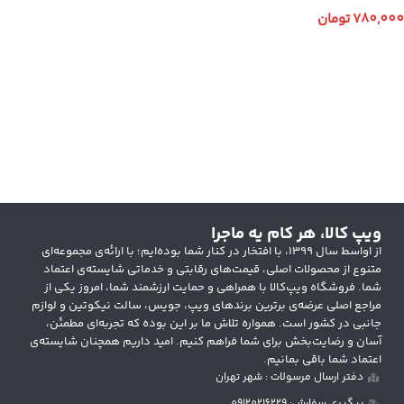
780,000
تومان
انتخاب گزینه ها
ویپ کالا، هر کام یه ماجرا
از اواسط سال ۱۳۹۹، با افتخار در کنار شما بوده‌ایم؛ با ارائه‌ی مجموعه‌ای
متنوع از محصولات اصلی، قیمت‌های رقابتی و خدماتی شایسته‌ی اعتماد
شما. فروشگاه ویپ‌کالا با همراهی و حمایت ارزشمند شما، امروز یکی از
مراجع اصلی عرضه‌ی برترین برندهای ویپ، جویس، سالت نیکوتین و لوازم
جانبی در کشور است. همواره تلاش ما بر این بوده که تجربه‌ای مطمئن،
آسان و رضایت‌بخش برای شما فراهم کنیم. امید داریم همچنان شایسته‌ی
اعتماد شما باقی بمانیم.
دفتر ارسال مرسولات : شهر تهران
پیگیری سفارش: 09120216229