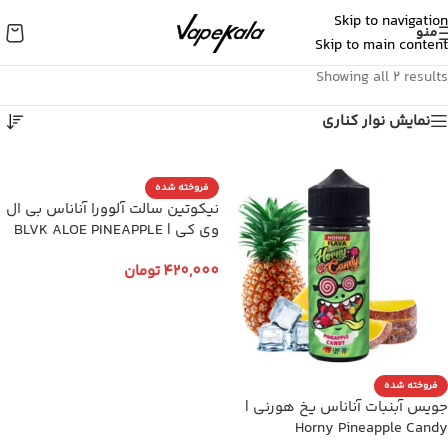
Skip to navigation
منو
Skip to main content
Showing all 2 results
نمایش نوار کناری
فروخته شده
نیکوتین سالت آلوورا آناناس بی ال
وی کی | BLVK ALOE PINEAPPLE
420,000
تومان
انتخاب گزینه ها
فروخته شده
جویس آبنبات آناناس یخ هورنی |
Horny Pineapple Candy