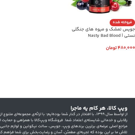
فروخته شده
جویس تمشک و میوه های جنگلی
نستی | Nasty Bad Blood
480,000
تومان
انتخاب گزینه ها
ویپ کالا، هر کام یه ماجرا
از اواسط سال ۱۳۹۹، با افتخار در کنار شما بوده‌ایم؛ با ارائه‌ی مجموعه‌ای
رقابتی و خدماتی شایسته‌ی اعتماد شما. فروشگاه ویپ‌کالا با همراهی و حمایت ار
مراجع اصلی عرضه‌ی برترین برندهای ویپ، جویس، سالت نیکوتین و لوازم جانبی
تلاش ما بر این بوده که تجربه‌ای مطمئن، آسان و رضایت‌بخش برای شما فراهم کن