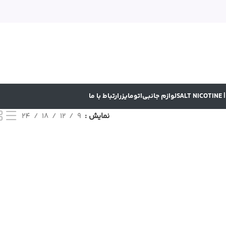
SA
لوازم جانبی
اتومایزر
ارتباط با ما
نمایش
9
12
18
24