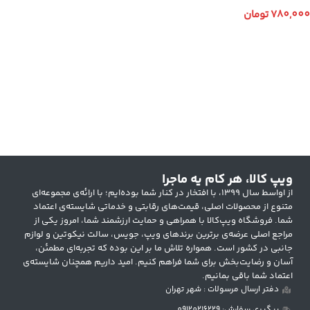
780,000
تومان
انتخاب گزینه ها
ویپ کالا، هر کام یه ماجرا
از اواسط سال ۱۳۹۹، با افتخار در کنار شما بوده‌ایم؛ با ارائه‌ی مجموعه‌ای
متنوع از محصولات اصلی، قیمت‌های رقابتی و خدماتی شایسته‌ی اعتماد
شما. فروشگاه ویپ‌کالا با همراهی و حمایت ارزشمند شما، امروز یکی از
مراجع اصلی عرضه‌ی برترین برندهای ویپ، جویس، سالت نیکوتین و لوازم
جانبی در کشور است. همواره تلاش ما بر این بوده که تجربه‌ای مطمئن،
آسان و رضایت‌بخش برای شما فراهم کنیم. امید داریم همچنان شایسته‌ی
اعتماد شما باقی بمانیم.
دفتر ارسال مرسولات : شهر تهران
پیگیری سفارش: 09120216229