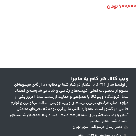
780,000
تومان
انتخاب گزینه ها
ویپ کالا، هر کام یه ماجرا
از اواسط سال ۱۳۹۹، با افتخار در کنار شما بوده‌ایم؛ با ارائه‌ی مجموعه‌ای
متنوع از محصولات اصلی، قیمت‌های رقابتی و خدماتی شایسته‌ی اعتماد
شما. فروشگاه ویپ‌کالا با همراهی و حمایت ارزشمند شما، امروز یکی از
مراجع اصلی عرضه‌ی برترین برندهای ویپ، جویس، سالت نیکوتین و لوازم
جانبی در کشور است. همواره تلاش ما بر این بوده که تجربه‌ای مطمئن،
آسان و رضایت‌بخش برای شما فراهم کنیم. امید داریم همچنان شایسته‌ی
اعتماد شما باقی بمانیم.
دفتر ارسال مرسولات : شهر تهران
پیگیری سفارش: 09120216229