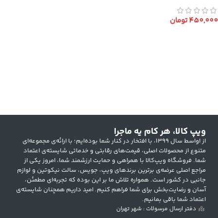
450,000
تومان
انتخاب گزینه ها
ویپ کالا، هر کام یه ماجرا
از اواسط سال ۱۳۹۹، با افتخار در کنار شما بوده‌ایم؛ با ارائه‌ی مجموعه‌ای
متنوع از محصولات اصلی، قیمت‌های رقابتی و خدماتی شایسته‌ی اعتماد
شما. فروشگاه ویپ‌کالا با همراهی و حمایت ارزشمند شما، امروز یکی از
مراجع اصلی عرضه‌ی برترین برندهای ویپ، جویس، سالت نیکوتین و لوازم
جانبی در کشور است. همواره تلاش ما بر این بوده که تجربه‌ای مطمئن،
آسان و رضایت‌بخش برای شما فراهم کنیم. امید داریم همچنان شایسته‌ی
اعتماد شما باقی بمانیم.
دفتر ارسال مرسولات : شهر تهران