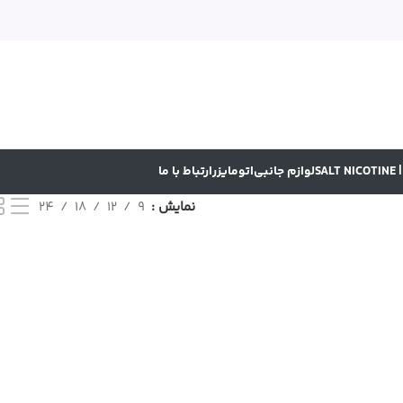
SA
لوازم جانبی
اتومایزر
ارتباط با ما
نمایش
9
12
18
24