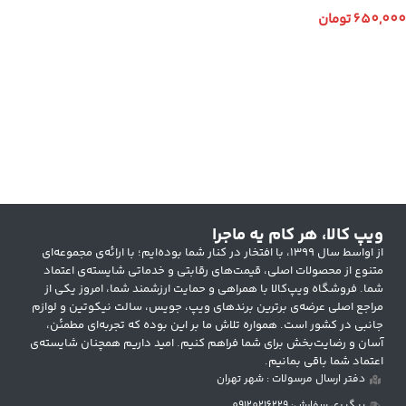
650,000
تومان
انتخاب گزینه ها
ویپ کالا، هر کام یه ماجرا
از اواسط سال ۱۳۹۹، با افتخار در کنار شما بوده‌ایم؛ با ارائه‌ی مجموعه‌ای
متنوع از محصولات اصلی، قیمت‌های رقابتی و خدماتی شایسته‌ی اعتماد
شما. فروشگاه ویپ‌کالا با همراهی و حمایت ارزشمند شما، امروز یکی از
مراجع اصلی عرضه‌ی برترین برندهای ویپ، جویس، سالت نیکوتین و لوازم
جانبی در کشور است. همواره تلاش ما بر این بوده که تجربه‌ای مطمئن،
آسان و رضایت‌بخش برای شما فراهم کنیم. امید داریم همچنان شایسته‌ی
اعتماد شما باقی بمانیم.
دفتر ارسال مرسولات : شهر تهران
پیگیری سفارش: 09120216229