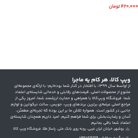
420,000
تومان
انتخاب گزینه ها
ویپ کالا، هر کام یه ماجرا
از اواسط سال ۱۳۹۹، با افتخار در کنار شما بوده‌ایم؛ با ارائه‌ی مجموعه‌ای
متنوع از محصولات اصلی، قیمت‌های رقابتی و خدماتی شایسته‌ی اعتماد
شما. فروشگاه ویپ‌کالا با همراهی و حمایت ارزشمند شما، امروز یکی از
مراجع اصلی عرضه‌ی برترین برندهای ویپ، جویس، سالت نیکوتین و لوازم
جانبی در کشور است. همواره تلاش ما بر این بوده که تجربه‌ای مطمئن،
آسان و رضایت‌بخش برای شما فراهم کنیم. امید داریم همچنان شایسته‌ی
اعتماد شما باقی بمانیم.
بوشهر، خیابان لیان غربی، روبه روی بانک ملی، پاساژ طلا، فروشگاه ویپ کالا
پیگیری سفارش: 09120216229