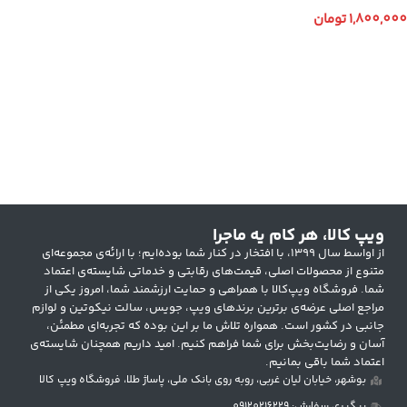
1,800,000
تومان
اطلاعات بیشتر
ویپ کالا، هر کام یه ماجرا
از اواسط سال ۱۳۹۹، با افتخار در کنار شما بوده‌ایم؛ با ارائه‌ی مجموعه‌ای
متنوع از محصولات اصلی، قیمت‌های رقابتی و خدماتی شایسته‌ی اعتماد
شما. فروشگاه ویپ‌کالا با همراهی و حمایت ارزشمند شما، امروز یکی از
مراجع اصلی عرضه‌ی برترین برندهای ویپ، جویس، سالت نیکوتین و لوازم
جانبی در کشور است. همواره تلاش ما بر این بوده که تجربه‌ای مطمئن،
آسان و رضایت‌بخش برای شما فراهم کنیم. امید داریم همچنان شایسته‌ی
اعتماد شما باقی بمانیم.
بوشهر، خیابان لیان غربی، روبه روی بانک ملی، پاساژ طلا، فروشگاه ویپ کالا
پیگیری سفارش: 09120216229