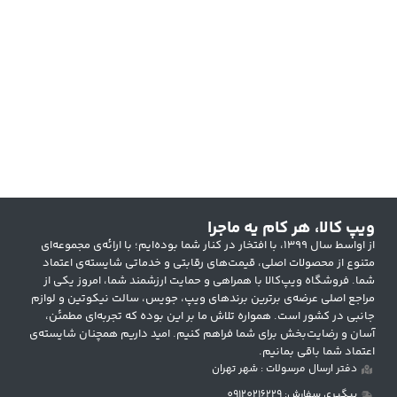
ویپ کالا، هر کام یه ماجرا
از اواسط سال ۱۳۹۹، با افتخار در کنار شما بوده‌ایم؛ با ارائه‌ی مجموعه‌ای
متنوع از محصولات اصلی، قیمت‌های رقابتی و خدماتی شایسته‌ی اعتماد
شما. فروشگاه ویپ‌کالا با همراهی و حمایت ارزشمند شما، امروز یکی از
مراجع اصلی عرضه‌ی برترین برندهای ویپ، جویس، سالت نیکوتین و لوازم
جانبی در کشور است. همواره تلاش ما بر این بوده که تجربه‌ای مطمئن،
آسان و رضایت‌بخش برای شما فراهم کنیم. امید داریم همچنان شایسته‌ی
اعتماد شما باقی بمانیم.
دفتر ارسال مرسولات : شهر تهران
پیگیری سفارش: 09120216229