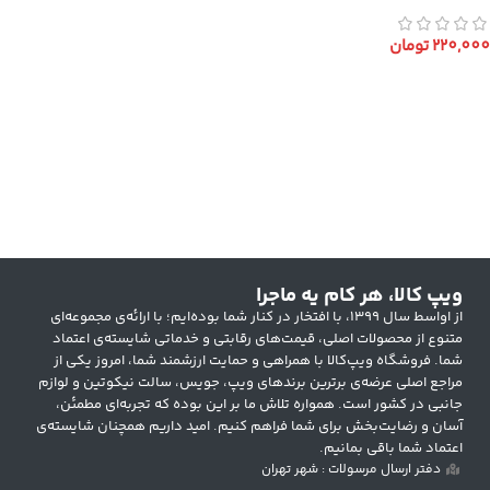
220,000
تومان
انتخاب گزینه ها
ویپ کالا، هر کام یه ماجرا
از اواسط سال ۱۳۹۹، با افتخار در کنار شما بوده‌ایم؛ با ارائه‌ی مجموعه‌ای
متنوع از محصولات اصلی، قیمت‌های رقابتی و خدماتی شایسته‌ی اعتماد
شما. فروشگاه ویپ‌کالا با همراهی و حمایت ارزشمند شما، امروز یکی از
مراجع اصلی عرضه‌ی برترین برندهای ویپ، جویس، سالت نیکوتین و لوازم
جانبی در کشور است. همواره تلاش ما بر این بوده که تجربه‌ای مطمئن،
آسان و رضایت‌بخش برای شما فراهم کنیم. امید داریم همچنان شایسته‌ی
اعتماد شما باقی بمانیم.
دفتر ارسال مرسولات : شهر تهران