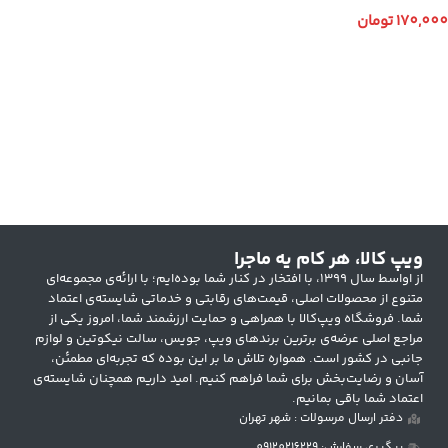
170,000
تومان
انتخاب گزینه ها
ویپ کالا، هر کام یه ماجرا
از اواسط سال ۱۳۹۹، با افتخار در کنار شما بوده‌ایم؛ با ارائه‌ی مجموعه‌ای
متنوع از محصولات اصلی، قیمت‌های رقابتی و خدماتی شایسته‌ی اعتماد
شما. فروشگاه ویپ‌کالا با همراهی و حمایت ارزشمند شما، امروز یکی از
مراجع اصلی عرضه‌ی برترین برندهای ویپ، جویس، سالت نیکوتین و لوازم
جانبی در کشور است. همواره تلاش ما بر این بوده که تجربه‌ای مطمئن،
آسان و رضایت‌بخش برای شما فراهم کنیم. امید داریم همچنان شایسته‌ی
اعتماد شما باقی بمانیم.
دفتر ارسال مرسولات : شهر تهران
پیگیری سفارش: 09120216229