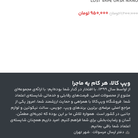
LOST VAPE URSA NANO
950,000
تومان
1,200,000
تومان
انتخاب گزینه ها
ویپ کالا، هر کام یه ماجرا
از اواسط سال ۱۳۹۹، با افتخار در کنار شما بوده‌ایم؛ با ارائه‌ی مجموعه‌ای
متنوع از محصولات اصلی، قیمت‌های رقابتی و خدماتی شایسته‌ی اعتماد
شما. فروشگاه ویپ‌کالا با همراهی و حمایت ارزشمند شما، امروز یکی از
مراجع اصلی عرضه‌ی برترین برندهای ویپ، جویس، سالت نیکوتین و لوازم
جانبی در کشور است. همواره تلاش ما بر این بوده که تجربه‌ای مطمئن،
آسان و رضایت‌بخش برای شما فراهم کنیم. امید داریم همچنان شایسته‌ی
اعتماد شما باقی بمانیم.
دفتر ارسال مرسولات : شهر تهران