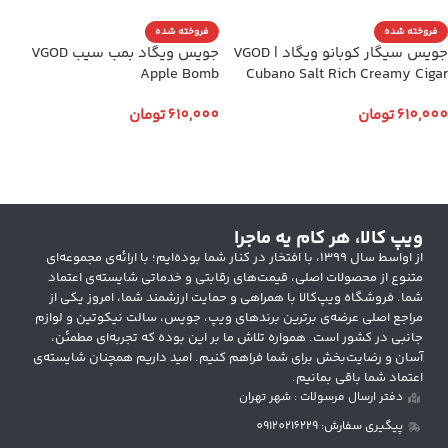
فروخته شده
فروخته شده
جویس سیگار کوبانو ویگاد | VGOD
جویس ویگاد بمب سیب VGOD
Apple Bomb
Cubano Salt Rich Creamy Cigar
610,000
تومان
610,000
تومان
انتخاب گزینه ها
انتخاب گزینه ها
ویپ کالا، هر کام یه ماجرا
از اواسط سال ۱۳۹۹، با افتخار در کنار شما بوده‌ایم؛ با ارائه‌ی مجموعه‌ای
متنوع از محصولات اصلی، قیمت‌های رقابتی و خدماتی شایسته‌ی اعتماد
شما. فروشگاه ویپ‌کالا با همراهی و حمایت ارزشمند شما، امروز یکی از
مراجع اصلی عرضه‌ی برترین برندهای ویپ، جویس، سالت نیکوتین و لوازم
جانبی در کشور است. همواره تلاش ما بر این بوده که تجربه‌ای مطمئن،
آسان و رضایت‌بخش برای شما فراهم کنیم. امید داریم همچنان شایسته‌ی
اعتماد شما باقی بمانیم.
دفتر ارسال مرسولات : شهر تهران
پیگیری سفارش: 09120216229