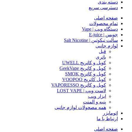
دسته بندی
دسترسی سریع
صفحه اصلی
تمام محصولات
دستگاه ویپ | Vape
جویس | E-juice
سالت نیکوتین | Salt Nicotine
لوازم جانبی
قبل
باتری
کویل و کاتریج UWELL
کویل و کاتریج GeekVape
کویل و کاتریج SMOK
کویل کاتریج VOOPOO
کویل و کاتریج VAPORESSO
لاست ویپ | LOST VAPE
ابزار ویپ
پنبه و المنت
همه مصحولات لوازم جانبی
اتومایزر
ارتباط با ما
صفحه اصلی