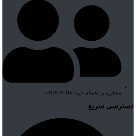
مشاوره و راهنمای خرید: 09129257314
دسترسی سریع