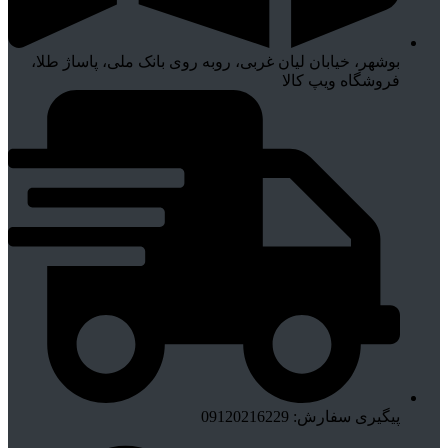
بوشهر، خیابان لیان غربی، روبه روی بانک ملی، پاساژ طلا،
فروشگاه ویپ کالا
پیگیری سفارش: 09120216229