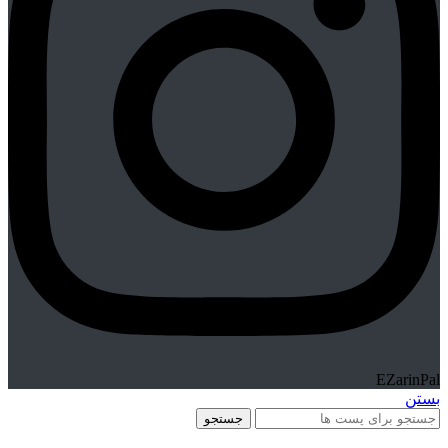
EZarinPal
بستن
جستجو