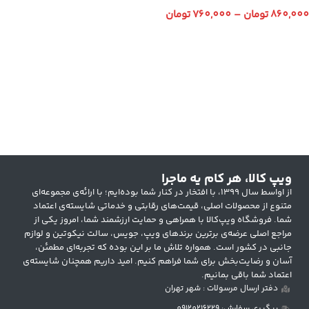
860,000
تومان
–
760,000
تومان
انتخاب گزینه ها
ویپ کالا، هر کام یه ماجرا
از اواسط سال ۱۳۹۹، با افتخار در کنار شما بوده‌ایم؛ با ارائه‌ی مجموعه‌ای
متنوع از محصولات اصلی، قیمت‌های رقابتی و خدماتی شایسته‌ی اعتماد
شما. فروشگاه ویپ‌کالا با همراهی و حمایت ارزشمند شما، امروز یکی از
مراجع اصلی عرضه‌ی برترین برندهای ویپ، جویس، سالت نیکوتین و لوازم
جانبی در کشور است. همواره تلاش ما بر این بوده که تجربه‌ای مطمئن،
آسان و رضایت‌بخش برای شما فراهم کنیم. امید داریم همچنان شایسته‌ی
اعتماد شما باقی بمانیم.
دفتر ارسال مرسولات : شهر تهران
پیگیری سفارش: 09120216229