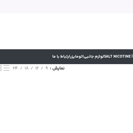
SA
لوازم جانبی
اتومایزر
ارتباط با ما
نمایش
9
12
18
24