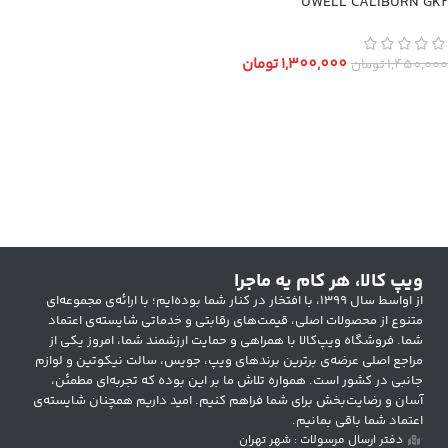
UWELL CALIBURN GK2
1,300,000
تومان
1,450,000
تومان
انتخاب گزینه ها
ویپ کالا، هر کام یه ماجرا
از اواسط سال ۱۳۹۹، با افتخار در کنار شما بوده‌ایم؛ با ارائه‌ی مجموعه‌ای
متنوع از محصولات اصلی، قیمت‌های رقابتی و خدماتی شایسته‌ی اعتماد
شما. فروشگاه ویپ‌کالا با همراهی و حمایت ارزشمند شما، امروز یکی از
مراجع اصلی عرضه‌ی برترین برندهای ویپ، جویس، سالت نیکوتین و لوازم
جانبی در کشور است. همواره تلاش ما بر این بوده که تجربه‌ای مطمئن،
آسان و رضایت‌بخش برای شما فراهم کنیم. امید داریم همچنان شایسته‌ی
اعتماد شما باقی بمانیم.
دفتر ارسال مرسولات : شهر تهران