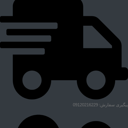
پیگیری سفارش: 09120216229