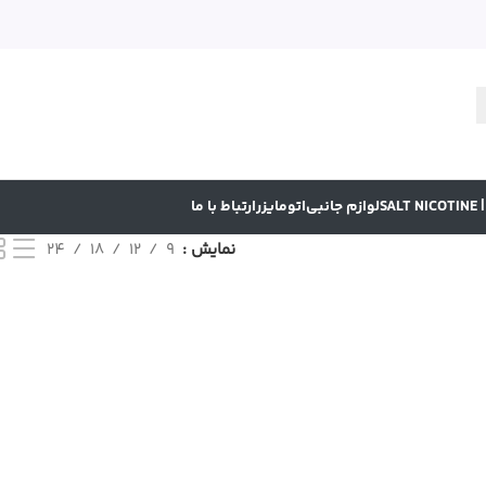
SA
لوازم جانبی
اتومایزر
ارتباط با ما
نمایش
9
12
18
24