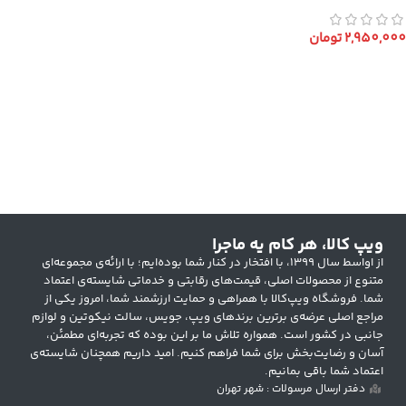
2,950,000
تومان
انتخاب گزینه ها
ویپ کالا، هر کام یه ماجرا
از اواسط سال ۱۳۹۹، با افتخار در کنار شما بوده‌ایم؛ با ارائه‌ی مجموعه‌ای
متنوع از محصولات اصلی، قیمت‌های رقابتی و خدماتی شایسته‌ی اعتماد
شما. فروشگاه ویپ‌کالا با همراهی و حمایت ارزشمند شما، امروز یکی از
مراجع اصلی عرضه‌ی برترین برندهای ویپ، جویس، سالت نیکوتین و لوازم
جانبی در کشور است. همواره تلاش ما بر این بوده که تجربه‌ای مطمئن،
آسان و رضایت‌بخش برای شما فراهم کنیم. امید داریم همچنان شایسته‌ی
اعتماد شما باقی بمانیم.
دفتر ارسال مرسولات : شهر تهران