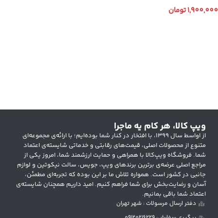
SPACE
1,900,000
تومان
انتخاب گزینه ها
ویپ کالا، هر کام یه ماجرا
از اواسط سال ۱۳۹۹، با افتخار در کنار شما بوده‌ایم؛ با ارائه‌ی مجموعه‌ای
متنوع از محصولات اصلی، قیمت‌های رقابتی و خدماتی شایسته‌ی اعتماد
شما. فروشگاه ویپ‌کالا با همراهی و حمایت ارزشمند شما، امروز یکی از
مراجع اصلی عرضه‌ی برترین برندهای ویپ، جویس، سالت نیکوتین و لوازم
جانبی در کشور است. همواره تلاش ما بر این بوده که تجربه‌ای مطمئن،
آسان و رضایت‌بخش برای شما فراهم کنیم. امید داریم همچنان شایسته‌ی
اعتماد شما باقی بمانیم.
دفتر ارسال مرسولات : شهر تهران
پیگیری سفارش: 09120216229