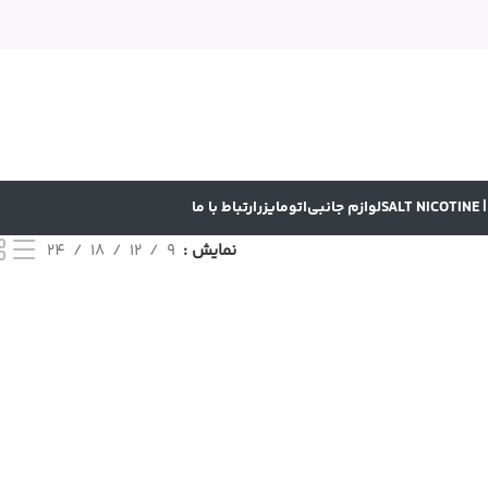
SA
لوازم جانبی
اتومایزر
ارتباط با ما
نمایش
9
12
18
24