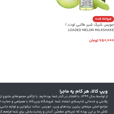
فروخته شده
جویس شیک شیر طالبی لودد |
LOADED MELON MILKSHAKE
750,000
تومان
انتخاب گزینه ها
ویپ کالا، هر کام یه ماجرا
از اواسط سال ۱۳۹۹، با افتخار در کنار شما بوده‌ایم؛ با ارائه‌ی مجموعه‌ای
رقابتی و خدماتی شایسته‌ی اعتماد شما. فروشگاه ویپ‌کالا با همراهی و حمایت ار
مراجع اصلی عرضه‌ی برترین برندهای ویپ، جویس، سالت نیکوتین و لوازم جانبی
تلاش ما بر این بوده که تجربه‌ای مطمئن، آسان و رضایت‌بخش برای شما فراهم کن