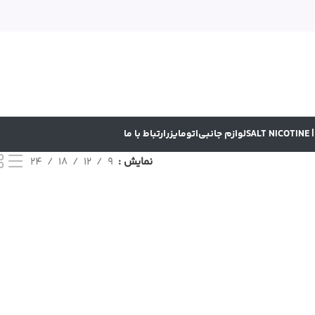
SA
لوازم جانبی
اتومایزر
ارتباط با ما
نمایش
9
12
18
24