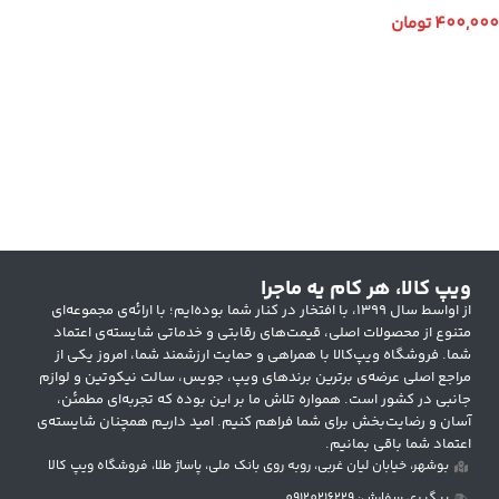
400,000
تومان
انتخاب گزینه ها
ویپ کالا، هر کام یه ماجرا
از اواسط سال ۱۳۹۹، با افتخار در کنار شما بوده‌ایم؛ با ارائه‌ی مجموعه‌ای
متنوع از محصولات اصلی، قیمت‌های رقابتی و خدماتی شایسته‌ی اعتماد
شما. فروشگاه ویپ‌کالا با همراهی و حمایت ارزشمند شما، امروز یکی از
مراجع اصلی عرضه‌ی برترین برندهای ویپ، جویس، سالت نیکوتین و لوازم
جانبی در کشور است. همواره تلاش ما بر این بوده که تجربه‌ای مطمئن،
آسان و رضایت‌بخش برای شما فراهم کنیم. امید داریم همچنان شایسته‌ی
اعتماد شما باقی بمانیم.
بوشهر، خیابان لیان غربی، روبه روی بانک ملی، پاساژ طلا، فروشگاه ویپ کالا
پیگیری سفارش: 09120216229