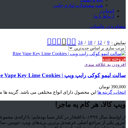
همه مصحولات لوازم جانبی
اتومایزر
ارتباط با ما
مشاوره در واتساپ
24
18
12
9
نمایش
فروخته شده
افزودن به علاقه مندی
سالت لیمو کوکی رایپ ویپ | Ripe Vape Key Lime Cookies
390,000
تومان
انتخاب گزینه ها
این محصول دارای انواع مختلفی می باشد. گزینه ه
ویپ کالا، هر کام یه ماجرا
از اواسط سال ۱۳۹۹، با افتخار در کنار شما بوده‌ایم؛
امروز یکی از مراجع اصلی عرضه‌ی برترین برندهای ویپ، جویس، سالت 
داریم همچنان شایسته‌ی اعتماد شما باقی بمانیم.