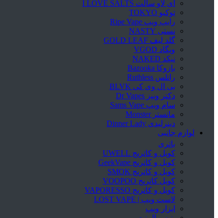
آی لاو سالت I LOVE SALTS
توکیو TOKYO
رایپ ویپ Ripe Vape
نستی NASTY
گلد لیف GOLD LEAF
ویگاد VGOD
نیکد NAKED
بازوکا Bazooka
راتلس Ruthless
بی ال وی کی BLVK
دکتر ویپز Dr Vapes
سام ویپ Sams Vape
مانستر Monster
دینرلیدی Dinner Lady
لوازم جانبی
باتری
کویل و کاتریج UWELL
کویل و کاتریج GeekVape
کویل و کاتریج SMOK
کویل کاتریج VOOPOO
کویل و کاتریج VAPORESSO
لاست ویپ | LOST VAPE
ابزار ویپ
پنبه و المنت