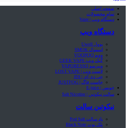
صفحه اصلی
تمام محصولات
دستگاه ویپ | Vape
دستگاه ویپ
یوول Uwell
اسموک SMOK
ووپو VOOPOO
گیک ویپ GEEK VAPE
ویپرسو VAPORESSO
لاست ویپ | LOST VAPE
جی دی آی | JDI
جاست فاگ | JUSTFOG
جویس | E-juice
سالت نیکوتین | Salt Nicotine
نیکوتین سالت
پاد سالت Pod Salt
بلک نوت Black Note