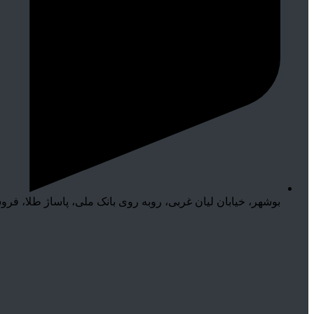
بوشهر، خیابان لیان غربی، روبه روی بانک ملی، پاساژ طلا، فرو