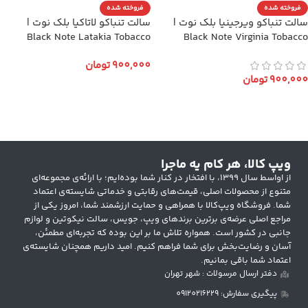
فروخته شده
فروخته شده
سالت تنباکو ویرجینیا بلک نوت |
سالت تنباکو لاتاکیا بلک نوت |
Black Note Latakia Tobacco
Black Note Virginia Tobacco
900,000
تومان
900,000
تومان
انتخاب گزینه ها
انتخاب گزینه ها
ویپ کالا، هر کام یه ماجرا
از اواسط سال ۱۳۹۹، با افتخار در کنار شما بوده‌ایم؛ با ارائه‌ی مجموعه‌ای
متنوع از محصولات اصلی، قیمت‌های رقابتی و خدماتی شایسته‌ی اعتماد
شما. فروشگاه ویپ‌کالا با همراهی و حمایت ارزشمند شما، امروز یکی از
مراجع اصلی عرضه‌ی برترین برندهای ویپ، جویس، سالت نیکوتین و لوازم
جانبی در کشور است. همواره تلاش ما بر این بوده که تجربه‌ای مطمئن،
آسان و رضایت‌بخش برای شما فراهم کنیم. امید داریم همچنان شایسته‌ی
اعتماد شما باقی بمانیم.
دفتر ارسال مرسولات : شهر تهران
پیگیری سفارش: 09120216229