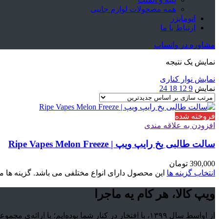
همه مصحولات لوازم جانبی
اتومایزر
ارتباط با ما
مشاوره در واتساپ
نمایش یک نتیجه
نمایش نوار کناری
نمایش
9
12
18
24
فروخته شده
افزودن به علاقه مندی
سالت طالبی یخ رایپ ویپ | Ripe Vapes Melon Freeze
390,000
تومان
انتخاب گزینه ها
این محصول دارای انواع مختلفی می باشد. گزینه ه
ویپ کالا، هر کام یه ماجرا
از اواسط سال ۱۳۹۹، با افتخار در کنار شما بوده‌ایم؛