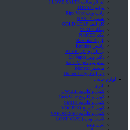
آی لاو سالت I LOVE SALTS
توکیو TOKYO
رایپ ویپ Ripe Vape
نستی NASTY
گلد لیف GOLD LEAF
ویگاد VGOD
نیکد NAKED
بازوکا Bazooka
راتلس Ruthless
بی ال وی کی BLVK
دکتر ویپز Dr Vapes
سام ویپ Sams Vape
مانستر Monster
دینرلیدی Dinner Lady
لوازم جانبی
باتری
کویل و کاتریج UWELL
کویل و کاتریج GeekVape
کویل و کاتریج SMOK
کویل کاتریج VOOPOO
کویل و کاتریج VAPORESSO
لاست ویپ | LOST VAPE
ابزار ویپ
پنبه و المنت