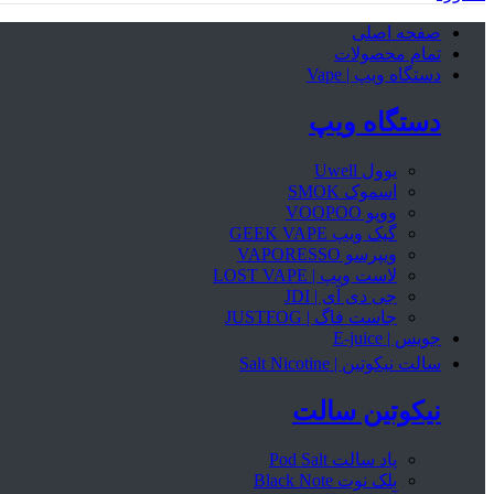
صفحه اصلی
تمام محصولات
دستگاه ویپ | Vape
دستگاه ویپ
یوول Uwell
اسموک SMOK
ووپو VOOPOO
گیک ویپ GEEK VAPE
ویپرسو VAPORESSO
لاست ویپ | LOST VAPE
جی دی آی | JDI
جاست فاگ | JUSTFOG
جویس | E-juice
سالت نیکوتین | Salt Nicotine
نیکوتین سالت
پاد سالت Pod Salt
بلک نوت Black Note