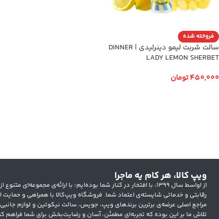
فروخته شده
سالت شربت لیمو دینرلیدی | DINNER
LADY LEMON SHERBET
450,000
تومان
انتخاب گزینه ها
ویپ کالا، هر کام یه ماجرا
از اواسط سال ۱۳۹۹، با افتخار در کنار شما بوده‌ایم؛ با ارائه‌ی مجموعه‌ای
رقابتی و خدماتی شایسته‌ی اعتماد شما. فروشگاه ویپ‌کالا با همراهی و حمایت ار
مراجع اصلی عرضه‌ی برترین برندهای ویپ، جویس، سالت نیکوتین و لوازم جانبی
تلاش ما بر این بوده که تجربه‌ای مطمئن، آسان و رضایت‌بخش برای شما فراهم کن