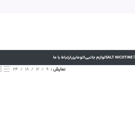
SA
لوازم جانبی
اتومایزر
ارتباط با ما
نمایش
9
12
18
24