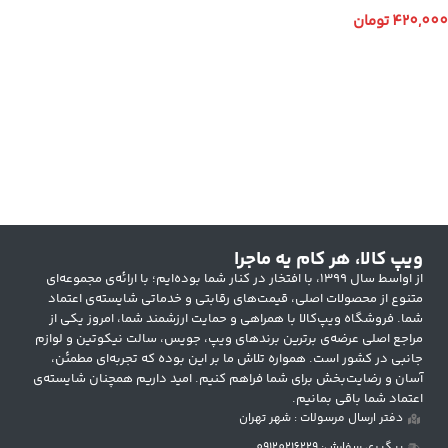
420,000
تومان
انتخاب گزینه ها
ویپ کالا، هر کام یه ماجرا
از اواسط سال ۱۳۹۹، با افتخار در کنار شما بوده‌ایم؛ با ارائه‌ی مجموعه‌ای
متنوع از محصولات اصلی، قیمت‌های رقابتی و خدماتی شایسته‌ی اعتماد
شما. فروشگاه ویپ‌کالا با همراهی و حمایت ارزشمند شما، امروز یکی از
مراجع اصلی عرضه‌ی برترین برندهای ویپ، جویس، سالت نیکوتین و لوازم
جانبی در کشور است. همواره تلاش ما بر این بوده که تجربه‌ای مطمئن،
آسان و رضایت‌بخش برای شما فراهم کنیم. امید داریم همچنان شایسته‌ی
اعتماد شما باقی بمانیم.
دفتر ارسال مرسولات : شهر تهران
پیگیری سفارش: 09120216229