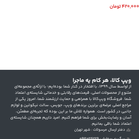
Iced
420,000
تومان
انتخاب گزینه ها
ویپ کالا، هر کام یه ماجرا
از اواسط سال ۱۳۹۹، با افتخار در کنار شما بوده‌ایم؛ با ارائه‌ی مجموعه‌ای
متنوع از محصولات اصلی، قیمت‌های رقابتی و خدماتی شایسته‌ی اعتماد
شما. فروشگاه ویپ‌کالا با همراهی و حمایت ارزشمند شما، امروز یکی از
مراجع اصلی عرضه‌ی برترین برندهای ویپ، جویس، سالت نیکوتین و لوازم
جانبی در کشور است. همواره تلاش ما بر این بوده که تجربه‌ای مطمئن،
آسان و رضایت‌بخش برای شما فراهم کنیم. امید داریم همچنان شایسته‌ی
اعتماد شما باقی بمانیم.
دفتر ارسال مرسولات : شهر تهران
پیگیری سفارش: 09120216229