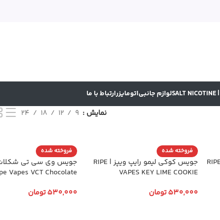
SA
لوازم جانبی
اتومایزر
ارتباط با ما
نمایش
9
12
18
24
فروخته شده
فروخته شده
| RIPE VAPES
جویس کوکی لیمو رایپ ویپز | RIPE
جویس وی سی تی شکلات ر
pe Vapes VCT Chocolate
VAPES KEY LIME COOKIE
530,000
تومان
530,000
تومان
انتخاب گزینه ها
انتخاب گزینه ها