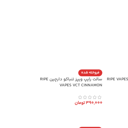
فروخته شده
الت سیب یخ رایپ ویپز RIPE VAPES
سالت رایپ ویپز تنباکو دارچین RIPE
VAPES VCT CINNAMON
390,000
تومان
انتخاب گزینه ها