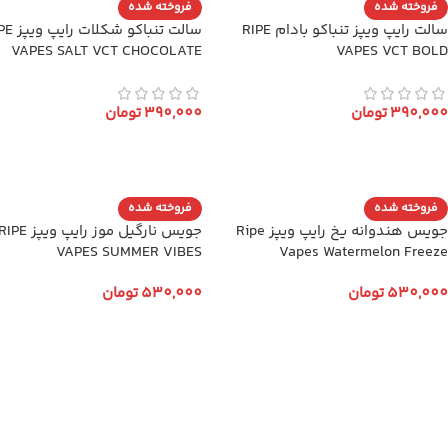
فروخته شده
فروخته شده
سالت رایپ ویپز تنباکو بادام RIPE
سالت تنباکو شک
VAPES SALT VCT CHOCOLATE
VAPES VCT BOLD
390,000
تومان
390,000
تومان
انتخاب گزینه ها
انتخاب گزینه ها
فروخته شده
فروخته شده
جویس هندوانه یخ رایپ ویپز Ripe
جویس نارگیل موز رایپ ویپز PE
VAPES SUMMER VIBES
Vapes Watermelon Freeze
530,000
تومان
530,000
تومان
انتخاب گزینه ها
انتخاب گزینه ها