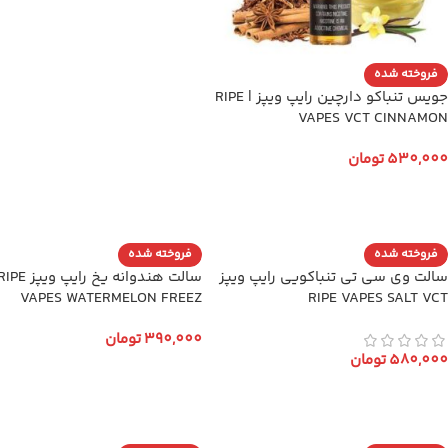
فروخته شده
جویس تنباکو دارچین رایپ ویپز | RIPE
VAPES VCT CINNAMON
530,000
تومان
انتخاب گزینه ها
فروخته شده
فروخته شده
سالت وی سی تی تنباکویی رایپ ویپز
سالت هندوانه یخ رایپ ویپز E
VAPES WATERMELON FREEZ
RIPE VAPES SALT VCT
390,000
تومان
580,000
تومان
انتخاب گزینه ها
انتخاب گزینه ها