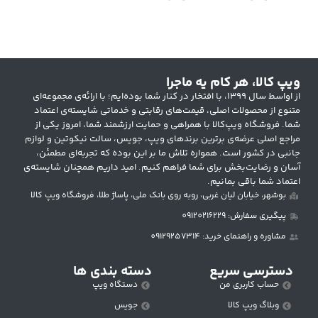
انتخاب گزینه ها
ویپ کالا، هر کام یه ماجرا
از اواسط سال ۱۳۹۹، با افتخار در کنار شما بوده‌ایم؛ با ارائه‌ی مجموعه‌ای
متنوع از محصولات اصلی، قیمت‌های رقابتی و خدماتی شایسته‌ی اعتماد
شما. فروشگاه ویپ‌کالا با همراهی و حمایت ارزشمند شما، امروز یکی از
مراجع اصلی عرضه‌ی برترین برندهای ویپ، جویس، سالت نیکوتین و لوازم
جانبی در کشور است. همواره تلاش ما بر این بوده که تجربه‌ای مطمئن،
آسان و رضایت‌بخش برای شما فراهم کنیم. امید داریم همچنان شایسته‌ی
اعتماد شما باقی بمانیم.
بوشهر، خیابان لیان غربی، روبه روی بانک ملی، پاساژ طلا، فروشگاه ویپ کالا
پیگیری سفارش: 09120216229
مشاوره و راهنمای خرید: 09129257314
دسترسی سریع
دسته بندی ها
حساب کاربری من
دستگاه ویپ
وبلاگ ویپ کالا
جویس